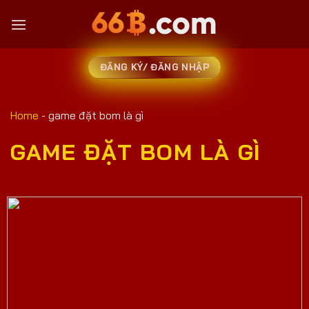
ĐĂNG KÝ/ ĐĂNG NHẬP
Home
-
game đặt bom là gì
GAME ĐẶT BOM LÀ GÌ