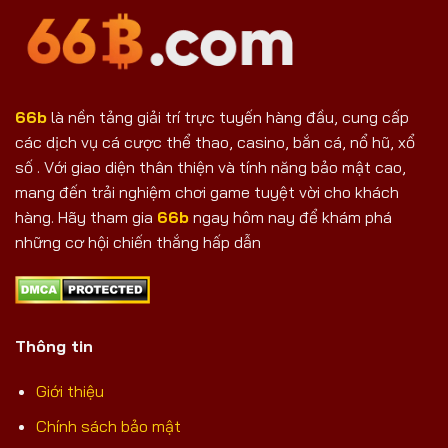
66b
là nền tảng giải trí trực tuyến hàng đầu, cung cấp
các dịch vụ cá cược thể thao, casino, bắn cá, nổ hũ, xổ
số . Với giao diện thân thiện và tính năng bảo mật cao,
mang đến trải nghiệm chơi game tuyệt vời cho khách
hàng. Hãy tham gia
66b
ngay hôm nay để khám phá
những cơ hội chiến thắng hấp dẫn
Thông tin
Giới thiệu
Chính sách bảo mật