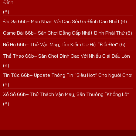
Đỉnh
Dương
Màu
(6)
Sắc
Đá Gà 66b– Mãn Nhãn Với Các Sới Gà Đỉnh Cao Nhất
(6)
Game Bài 66b– Sân Chơi Đẳng Cấp Nhất Định Phải Thử
(6)
Nổ Hũ 66b– Thử Vận May, Tìm Kiếm Cơ Hội “Đổi Đời”
(6)
Thể Thao 66b– Sân Chơi Đỉnh Cao Với Nhiều Giải Đấu Lớn
(6)
Tin Tức 66b– Update Thông Tin “Siêu Hot” Cho Người Chơi
(9)
Xổ Số 66b– Thử Thách Vận May, Săn Thưởng “Khổng Lồ”
(6)