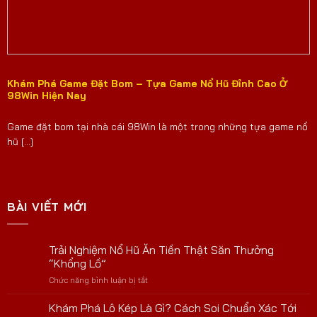
Khám Phá Game Đặt Bom – Tựa Game Nổ Hũ Đỉnh Cao Ở
98Win Hiện Nay
Game đặt bom tại nhà cái 98Win là một trong những tựa game nổ
hũ [...]
BÀI VIẾT MỚI
Trải Nghiệm Nổ Hũ Ăn Tiền Thật Săn Thưởng
“Khổng Lồ”
Chức năng bình luận bị tắt
ở
Trải
Nghiệm
Khám Phá Lô Kép Là Gì? Cách Soi Chuẩn Xác Tới
Nổ