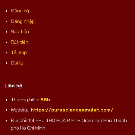
Đăng ký
Đăng nhập
Nạp tiền
Rút tiền
Tải app
Đại lý
Liên hệ
Thương hiệu:
66b
Website:
https://purescienceamulet.com/
Địa chỉ: 114 PHU THO HOA P. PTH Quan Tan Phu Thanh
pho Ho Chi Minh