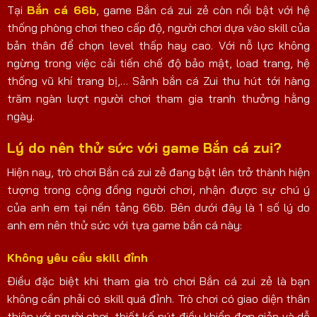
Tại
Bắn cá 66b
, game Bắn cá zui zẻ còn nổi bật với hệ
thống phòng chơi theo cấp độ, người chơi dựa vào skill của
bản thân để chọn level thấp hay cao. Với nỗ lực không
ngừng trong việc cải tiến chế độ bảo mật, load trang, hệ
thống vũ khí trang bị,… Sảnh bắn cá Zui thu hút tới hàng
trăm ngàn lượt người chơi tham gia tranh thưởng hằng
ngày.
Lý do nên thử sức với game Bắn cá zui?
Hiện nay, trò chơi Bắn cá zui zẻ đang bật lên trở thành hiện
tượng trong cộng đồng người chơi, nhận được sự chú ý
của anh em tại nền tảng 66b. Bên dưới đây là 1 số lý do
anh em nên thử sức với tựa game bắn cá này:
Không yêu cầu skill đỉnh
Điều đặc biệt khi tham gia trò chơi Bắn cá zui zẻ là bạn
không cần phải có skill quá đỉnh. Trò chơi có giao diện thân
thiện với người chơi, thiết kế nút điều khiển đơn giản và dễ