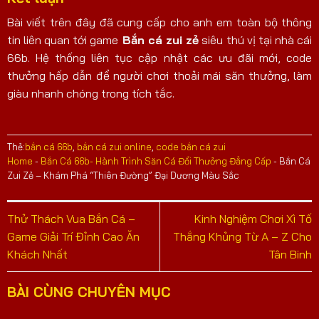
Bài viết trên đây đã cung cấp cho anh em toàn bộ thông
tin liên quan tới game
Bắn cá zui zẻ
siêu thú vị tại nhà cái
66b. Hệ thống liên tục cập nhật các ưu đãi mới, code
thưởng hấp dẫn để người chơi thoải mái săn thưởng, làm
giàu nhanh chóng trong tích tắc.
Thẻ:
bắn cá 66b
,
bắn cá zui online
,
code bắn cá zui
Home
-
Bắn Cá 66b- Hành Trình Săn Cá Đổi Thưởng Đẳng Cấp
-
Bắn Cá
Zui Zẻ – Khám Phá “Thiên Đường” Đại Dương Màu Sắc
Thử Thách Vua Bắn Cá –
Kinh Nghiệm Chơi Xì Tố
Game Giải Trí Đỉnh Cao Ăn
Thắng Khủng Từ A – Z Cho
Khách Nhất
Tân Binh
BÀI CÙNG CHUYÊN MỤC