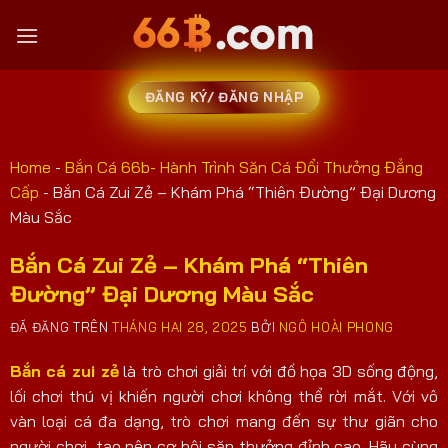
ĐĂNG KÝ/ ĐĂNG NHẬP
Home
-
Bắn Cá 66b- Hành Trình Săn Cá Đổi Thưởng Đẳng
Cấp
-
Bắn Cá Zui Zẻ – Khám Phá “Thiên Đường” Đại Dương
Màu Sắc
Bắn Cá Zui Zẻ – Khám Phá “Thiên
Đường” Đại Dương Màu Sắc
ĐÃ ĐĂNG TRÊN
THÁNG HAI 28, 2025
BỞI
NGÔ HOÀI PHONG
Bắn cá zui zẻ
là trò chơi giải trí với đồ họa 3D sống động,
lối chơi thú vị khiến người chơi không thể rời mắt. Với vô
vàn loại cá đa dạng, trò chơi mang đến sự thư giãn cho
người chơi, tạo nên cơ hội săn thưởng đỉnh cao. Hãy cùng