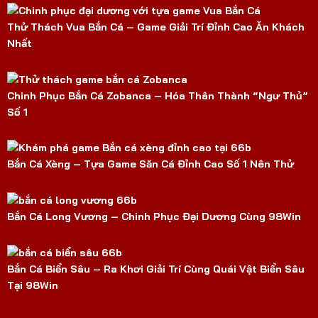
Thử Thách Vua Bắn Cá – Game Giải Trí Đỉnh Cao Ăn Khách
Nhất
Chinh Phục Bắn Cá Zobanca – Hóa Thân Thành “Ngư Thủ”
Số 1
Bắn Cá Xèng – Tựa Game Săn Cá Đỉnh Cao Số 1 Nên Thử
Bắn Cá Long Vương – Chinh Phục Đại Dương Cùng 98Win
Bắn Cá Biển Sâu – Ra Khơi Giải Trí Cùng Quái Vật Biển Sâu
Tại 98Win