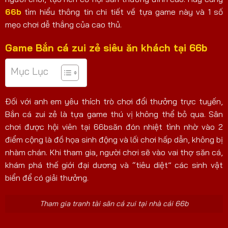
66b
tìm hiểu thông tin chi tiết về tựa game này và 1 số
mẹo chơi dễ thắng của cao thủ.
Game Bắn cá zui zẻ siêu ăn khách tại 66b
Mục Lục
Đối với anh em yêu thích trò chơi đổi thưởng trực tuyến,
Bắn cá zui zẻ là tựa game thú vị không thể bỏ qua. Sân
chơi được hội viên tại 66bsăn đón nhiệt tình nhờ vào 2
điểm cộng là đồ họa sinh động và lối chơi hấp dẫn, không bị
nhàm chán. Khi tham gia, người chơi sẽ vào vai thợ săn cá,
khám phá thế giới đại dương và “tiêu diệt” các sinh vật
biển để có giải thưởng.
Tham gia tranh tài săn cá zui tại nhà cái 66b