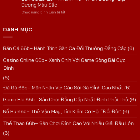
Chơi
Đấu
Dương Màu Sắc
Xì
Cực
Chức năng bình luận bị tắt
ở
Tố
Chuẩn
Bắn
Thắng
Của
Cá
Khủng
Sư
Zui
DANH MỤC
Từ
Kê
Zẻ
A
–
–
Khám
Z
Bắn Cá 66b– Hành Trình Săn Cá Đổi Thưởng Đẳng Cấp
(6)
Phá
Cho
“Thiên
Tân
Casino Online 66b– Xanh Chín Với Game Sòng Bài Cực
Đường”
Binh
Đại
Đỉnh
Dương
Màu
(6)
Sắc
Đá Gà 66b– Mãn Nhãn Với Các Sới Gà Đỉnh Cao Nhất
(6)
Game Bài 66b– Sân Chơi Đẳng Cấp Nhất Định Phải Thử
(6)
Nổ Hũ 66b– Thử Vận May, Tìm Kiếm Cơ Hội “Đổi Đời”
(6)
Thể Thao 66b– Sân Chơi Đỉnh Cao Với Nhiều Giải Đấu Lớn
(6)