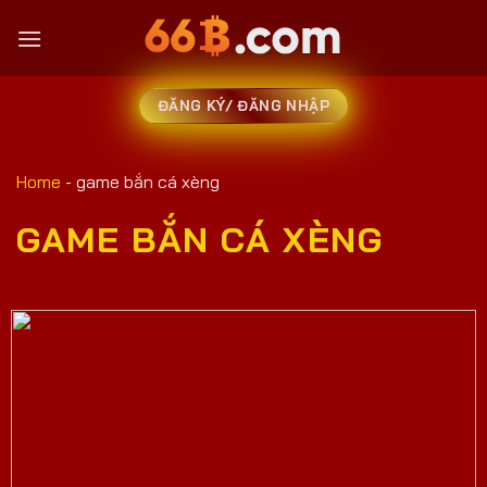
ĐĂNG KÝ/ ĐĂNG NHẬP
Home
-
game bắn cá xèng
GAME BẮN CÁ XÈNG