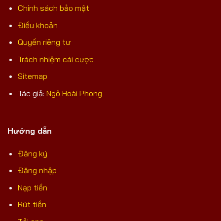
Chính sách bảo mật
Điều khoản
Quyền riêng tư
Trách nhiệm cái cược
Sitemap
Tác giả:
Ngô Hoài Phong
Hướng dẫn
Đăng ký
Đăng nhập
Nạp tiền
Rút tiền