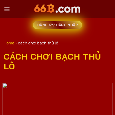
ĐĂNG KÝ/ ĐĂNG NHẬP
Home
-
cách chơi bạch thủ lô
CÁCH CHƠI BẠCH THỦ
LÔ