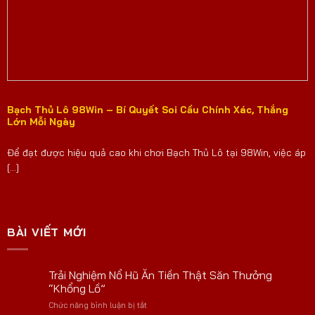
Bạch Thủ Lô 98Win – Bí Quyết Soi Cầu Chính Xác, Thắng
Lớn Mỗi Ngày
Để đạt được hiệu quả cao khi chơi Bạch Thủ Lô tại 98Win, việc áp
[...]
BÀI VIẾT MỚI
Trải Nghiệm Nổ Hũ Ăn Tiền Thật Săn Thưởng
“Khổng Lồ”
Chức năng bình luận bị tắt
ở