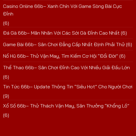
“Thiên
Tân
Casino Online 66b– Xanh Chín Với Game Sòng Bài Cực
Đường”
Binh
Đại
Đỉnh
Dương
Màu
(6)
Sắc
Đá Gà 66b– Mãn Nhãn Với Các Sới Gà Đỉnh Cao Nhất
(6)
Game Bài 66b– Sân Chơi Đẳng Cấp Nhất Định Phải Thử
(6)
Nổ Hũ 66b– Thử Vận May, Tìm Kiếm Cơ Hội “Đổi Đời”
(6)
Thể Thao 66b– Sân Chơi Đỉnh Cao Với Nhiều Giải Đấu Lớn
(6)
Tin Tức 66b– Update Thông Tin “Siêu Hot” Cho Người Chơi
(9)
Xổ Số 66b– Thử Thách Vận May, Săn Thưởng “Khổng Lồ”
(6)